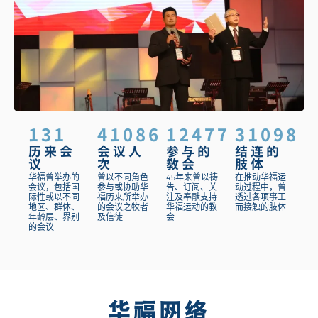
131
41086
12477
31098
历来会
会议人
参与的
结连的
议
次
教会
肢体
华福曾举办的
曾以不同角色
45年来曾以祷
在推动华福运
会议，包括国
参与或协助华
告、订阅、关
动过程中，曾
际性或以不同
福历来所举办
注及奉献支持
透过各项事工
地区、群体、
的会议之牧者
华福运动的教
而接触的肢体
年龄层、界别
及信徒
会
的会议
华福网络