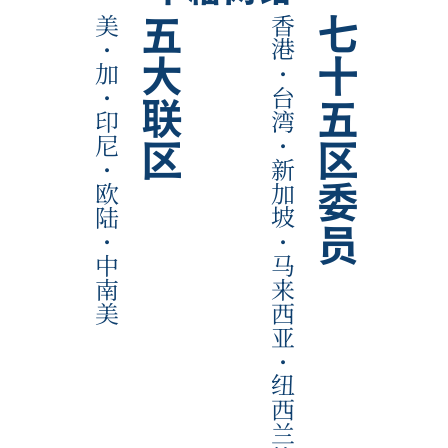
美
五大联区
香港
七十五区委员
·
加
·
·
台湾
印尼
·
·
新加坡
欧陆
·
·
中南美
马来西亚
·
纽西兰等