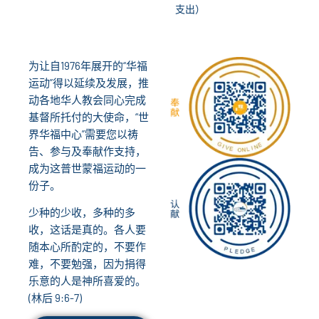
支出）
为让自1976年展开的“华福
运动”得以延续及发展，推
动各地华人教会同心完成
基督所托付的大使命，“世
界华福中心”需要您以祷
告、参与及奉献作支持，
成为这普世蒙福运动的一
份子。
少种的少收，多种的多
收，这话是真的。各人要
随本心所酌定的，不要作
难，不要勉强，因为捐得
乐意的人是神所喜爱的。
(林后 9:6-7)