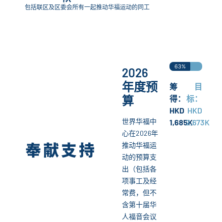
包括联区及区委会所有一起推动华福运动的同工
63%
2026
年度预
筹
目
算
得：
标：
HKD
HKD
世界华福中
1,685K
2,673K
心在2026年
推动华福运
奉献支持
动的预算支
出（包括各
项事工及经
常费，但不
含第十届华
人福音会议