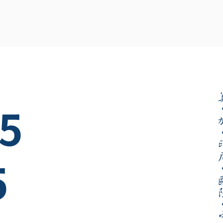
5
印
5
歐