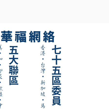
華福網絡
美
五大聯區
香港
七十五區委員
·
加
·
·
台灣
尼
·
·
新加坡
陸
·
·