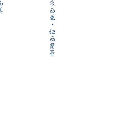
南美
馬來西亞
·
紐西蘭等