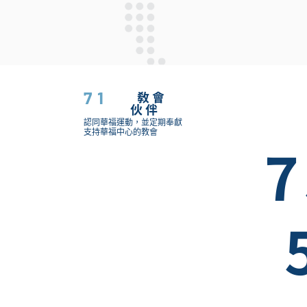
71
教會
伙伴
認同華福運動，並定期奉獻
支持華福中心的教會
7