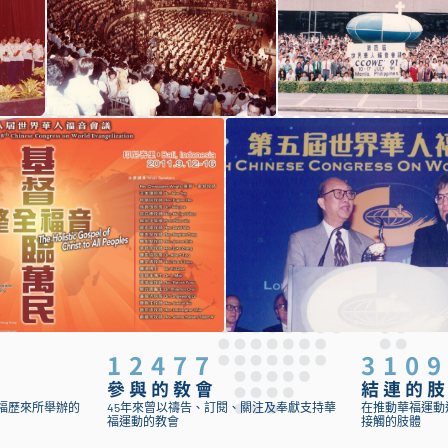
12477
310
參與的教會
結連的
福歷來所舉辦的
45年來曾以禱告、訂閱、關注及奉獻支持華
在推動華福運動
福運動的教會
接觸的肢體