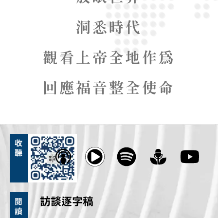
洞悉時代
觀看上帝全地作為
回應福音整全使命
收
聽
訪談逐字稿
閱
讀