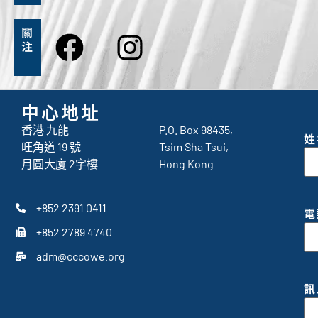
關
注
中心地址
香港 九龍
P.O. Box 98435,
姓
旺角道 19 號
Tsim Sha Tsui,
月圓大廈 2字樓
Hong Kong
+852 2391 0411
電
+852 2789 4740
adm@cccowe.org
訊