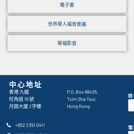
電子書
世界華人福音會議
華福影音
中心地址
香港 九龍
P.O. Box 98435,
姓
旺角道 19 號
Tsim Sha Tsui,
月圓大廈 2字樓
Hong Kong
+852 2391 0411
電