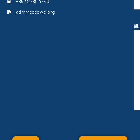
+852 2789 4740
adm@cccowe.org
訊