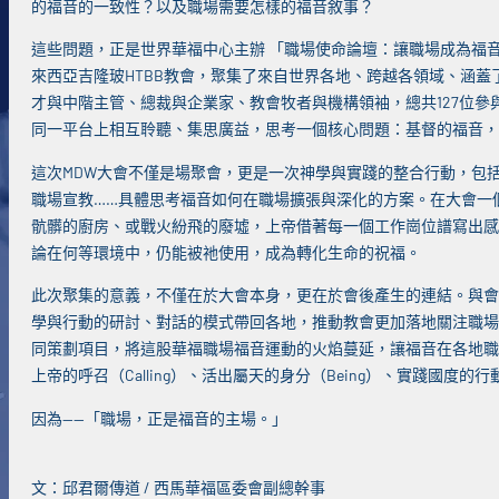
的福音的一致性？以及職場需要怎樣的福音敘事？
這些問題，正是世界華福中心主辦 「職場使命論壇：讓職場成為福音的主
來西亞吉隆玻HTBB教會，聚集了來自世界各地、跨越各領域、涵
才與中階主管、總裁與企業家、教會牧者與機構領袖，總共127位
同一平台上相互聆聽、集思廣益，思考一個核心問題：基督的福音，
這次MDW大會不僅是場聚會，更是一次神學與實踐的整合行動，包
職場宣教……具體思考福音如何在職場擴張與深化的方案。在大會一
骯髒的廚房、或戰火紛飛的廢墟，上帝借著每一個工作崗位譜寫出感
論在何等環境中，仍能被祂使用，成為轉化生命的祝福。
此次聚集的意義，不僅在於大會本身，更在於會後產生的連結。與會
學與行動的研討、對話的模式帶回各地，推動教會更加落地關注職場
同策劃項目，將這股華福職場福音運動的火焰蔓延，讓福音在各地職
上帝的呼召（Calling）、活出屬天的身分（Being）、實踐國度的行動
因為——「職場，正是福音的主場。」
文：邱君爾傳道 / 西馬華福區委會副總幹事