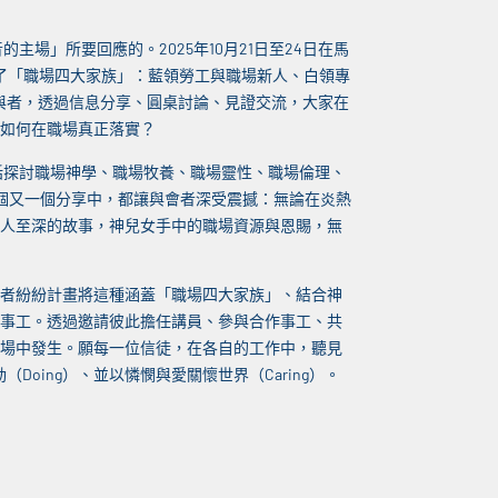
場」所要回應的。2025年10月21日至24日在馬
蓋了「職場四大家族」：藍領勞工與職場新人、白領專
參與者，透過信息分享、圓桌討論、見證交流，大家在
如何在職場真正落實？
括探討職場神學、職場牧養、職場靈性、職場倫理、
個又一個分享中，都讓與會者深受震撼：無論在炎熱
人至深的故事，神兒女手中的職場資源與恩賜，無
者紛紛計畫將這種涵蓋「職場四大家族」、結合神
事工。透過邀請彼此擔任講員、參與合作事工、共
場中發生。願每一位信徒，在各自的工作中，聽見
（Doing）、並以憐憫與愛關懷世界（Caring）。