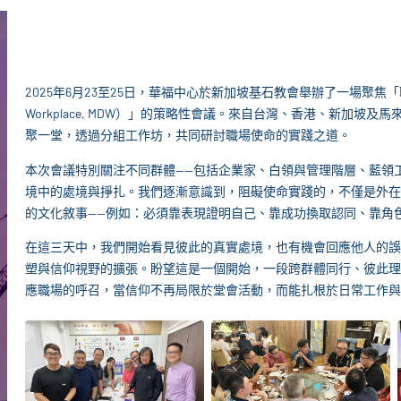
2025年6月23至25日，華福中心於新加坡基石教會舉辦了一場聚焦「職場使命門徒
Workplace, MDW）」的策略性會議。來自台灣、香港、新加坡
聚一堂，透過分組工作坊，共同研討職場使命的實踐之道。
本次會議特別關注不同群體——包括企業家、白領與管理階層、藍領
境中的處境與掙扎。我們逐漸意識到，阻礙使命實踐的，不僅是外在
的文化敘事——例如：必須靠表現證明自己、靠成功換取認同、靠角
在這三天中，我們開始看見彼此的真實處境，也有機會回應他人的誤
塑與信仰視野的擴張。盼望這是一個開始，一段跨群體同行、彼此理
應職場的呼召，當信仰不再局限於堂會活動，而能扎根於日常工作與