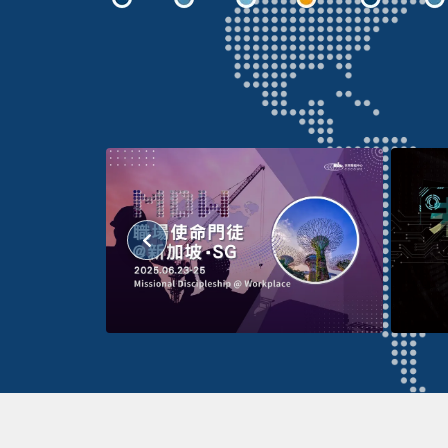
GC
FC@KK