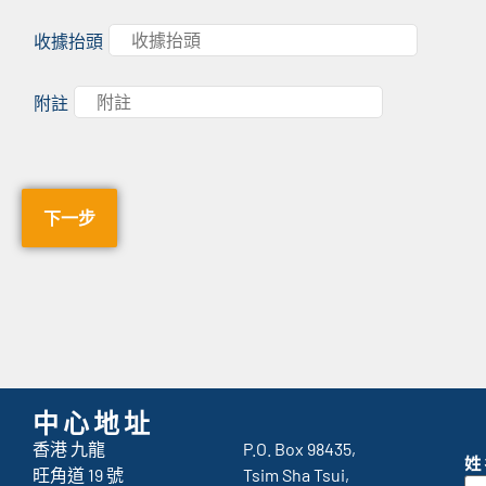
收據抬頭
附註
中心地址
香港 九龍
P.O. Box 98435,
姓
旺角道 19 號
Tsim Sha Tsui,