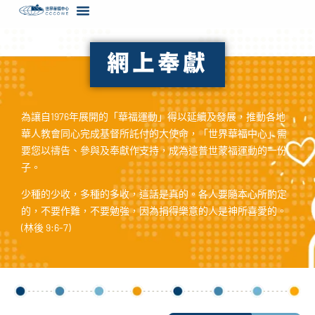
content
網上奉獻
為讓自1976年展開的「華福運動」得以延續及發展，推動各地
華人教會同心完成基督所託付的大使命，「世界華福中心」需
要您以禱告、參與及奉獻作支持，成為這普世蒙福運動的一份
子。
少種的少收，多種的多收，這話是真的。各人要隨本心所酌定
的，不要作難，不要勉強，因為捐得樂意的人是神所喜愛的。
(林後 9:6-7)