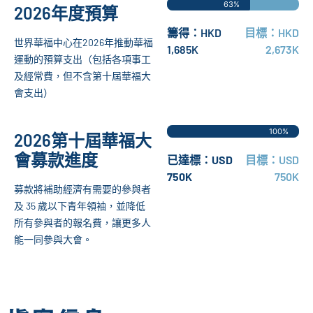
63%
2026年度預算
籌得：HKD
目標：HKD
世界華福中心在2026年推動華福
1,685K
2,673K
運動的預算支出（包括各項事工
及經常費，但不含第十屆華福大
會支出）
100%
2026第十屆華福大
會募款進度
已達標：USD
目標：USD
750K
750K
募款將補助經濟有需要的參與者
及 35 歲以下青年領袖，並降低
所有參與者的報名費，讓更多人
能一同參與大會。