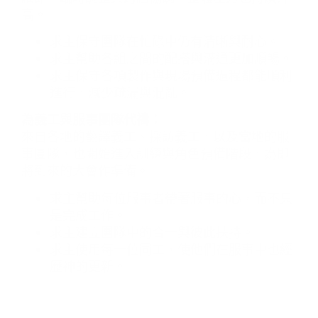
高。
求主保守團隊在忙碌中仍有清晰與耐心。
求主幫助各組之間的配搭與溝通更加順暢。
求主保守各項製作與現場預備過程都能順利
進行，減少疏漏與混亂。
為義工與服事團隊代禱：
來自各地的翻譯義工、採訪義工，以及當地的服
事團隊，也開始進入訓練與角色預備階段，為即
將到來的大會作準備。
求主幫助每位服事者帶著服事的心，而不只
是完成工作。
求主建立團隊中的合一與彼此扶持。
求主使用每一位同工，使他們在服事中也經
歷神的更新。