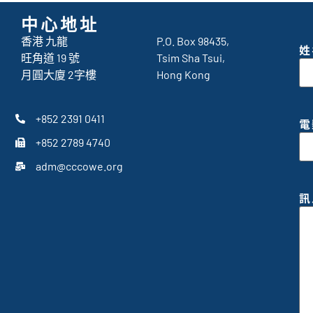
中心地址
香港 九龍
P.O. Box 98435,
姓
旺角道 19 號
Tsim Sha Tsui,
月圓大廈 2字樓
Hong Kong
+852 2391 0411
電
+852 2789 4740
adm@cccowe.org
訊