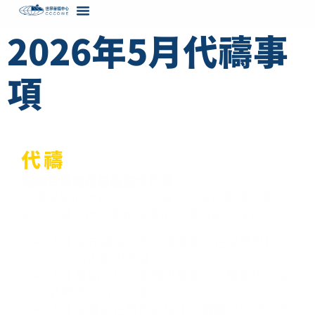
content
2026年5月代禱事
項
代禱
為講員與信息最後整合代禱：
各場聚會的信息內容已陸續進入最後整理與整合
階段，講員也在繁忙服事中持續預備與調整。
求主保守講員的身心靈健康，在疲憊與忙碌
中仍有力量與安靜。
求主幫助信息的整理與聚焦，使整體內容彼
此呼應、方向一致。
求主使講員在預備過程中持續敏銳於神的帶