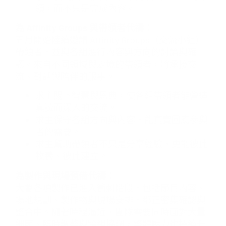
領，而不只是完成內容。
為 Affinity Groups 與帶領者代禱：
五月開始陸續邀請 Affinity Groups（交流小組）
帶領者，並與各組進行內容與方向的討論與確
認。來自不同領域與處境的帶領者，將承接交
流、對話與陪伴的服事。
求主賜下智慧與恩典，使各組帶領者能營造
真誠而深入的交流。
求主保守各組方向與內容，能真實回應參與
者的需要。
求主幫助帶領者不只是分享經驗，更能彼此
牧養、彼此建立。
為製作與現場預備代禱：
大會各項製作已進入衝刺階段，包括節目內容、
場地規劃、製作物與現場安排，都正密集確認與
整合中。隨著時程逼近，團隊需要同時面對大量
細節、臨時調整與跨組協調，整體壓力也持續升