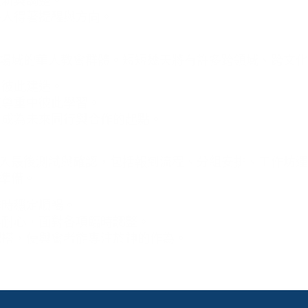
更新與調整。
各人得著提醒與方向。
場域的華人教會群體。短短幾天將有許多跨領域、跨文化
，彼此建造。
在尊重中彼此學習。
，成為未來同行與合作的起點。
入最後測試與確認，包括報到流程、分組安排、工作坊運
準備。
作時穩定順暢。
與耐心，面對各項臨時調整。
配搭，使與會者能專注於神的作為。