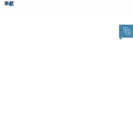
奉獻
在忙碌的服事與生活中預備踏上這段旅