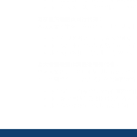
求主幫助放下既有框架，願意被神
求主在大會中親自對他們說話，使
為群體的連結與同行代禱：
本次大會匯聚來自不同地區、世代與服事
求主在與會者之間建立真誠的連結
求主保守不同背景與觀點的同工，
求主使用各樣正式與非正式的相遇
為大會整體運作與最後預備代禱：
隨著大會臨近，各項系統與現場安排也進
也正陸續整合中，為即將到來的實際運作
求主保守所有系統與流程在實際運
求主幫助團隊在最後階段仍有清晰
求主保守整體節目與現場安排彼此