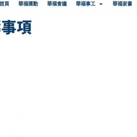
首頁
華福運動
華福會議
華福事工
華福家書
禱事項
各項出發前的準備。來自不同國家與地區的弟兄姊妹，將
順利。
會者在預備過程不致混亂或焦慮。
擔與期待前來。求主親自預備人心。
敞開而來。