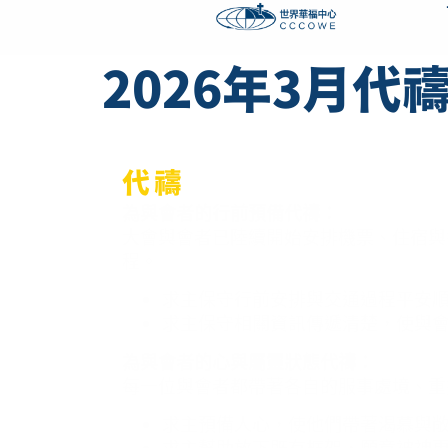
content
2026年3月代
代禱
為與會者的行前預備代禱：
大會與會者已陸續開始安排機票、住宿與
程。
求主保守行前安排與交通過程平安
求主保守相關資訊傳遞清楚，使與
為與會者的心與屬靈狀態代禱：
每一位與會者都帶著各自的服事處境、重
求主預備人心，使他們帶著渴慕與