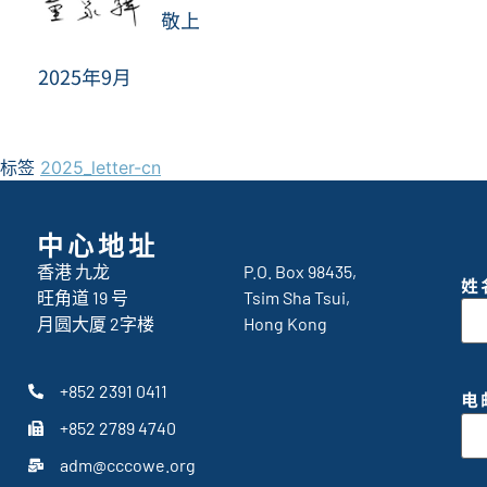
敬上
2025年9月
标签
2025_letter-cn
中心地址
香港 九龙
P.O. Box 98435,
姓
旺角道 19 号
Tsim Sha Tsui,
月圆大厦 2字楼
Hong Kong
+852 2391 0411
电
+852 2789 4740
adm@cccowe.org